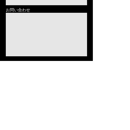
お問い合わせ
送信する
プライバシーポリシー
特定商取引法に基づく表記
copyright (c) ICHIJI all rights
当サイトについて
reserved.
成人識別ご協力のお願い
誕生日のプレゼントはチョコレートを贈りましょう｜記念日に贈るチョコレートはプリザーブ
ドフラワーやシガー、シャンパンとの組み合わせで、職場の上司や「バレンタイン義理チョコ