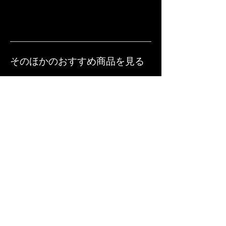
発送日より3ヶ月以上
焙煎時間／30分
テイスト／BITTER
原材料／カカオ豆（タンザニア）、砂
糖
そのほかのおすすめ商品を見る
贈答箱（チョコレート３枚用）
ハイチ/小箱（1枚）ビター