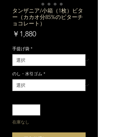
タンザニア/小箱（1枚）ビタ
ー（カカオ分85%のビターチ
ョコレート）
価
￥1,880
格
手提げ袋
*
のし・水引ゴム
*
数量
*
在庫なし