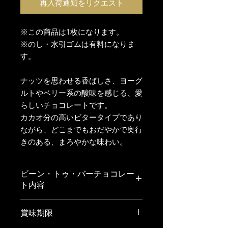
再入荷通知をリクエスト
※この商品は1枚になります。
※のし・水引ゴムは有料になりま
す。
ナッツを思わせる香ばしさ、ヨーグ
ルトやベリー系の酸味を感じる、愛
らしいチョコレートです。
カカオ分の高いビタータイプであり
ながら、どこまでもおだやかで奥行
きのある、まろやかな味わい。
ビーン・トゥ・バーチョコレー
ト内容
産地／タンザニア
賞味期限
カカオ分／85%
焙煎温度／100〜120℃